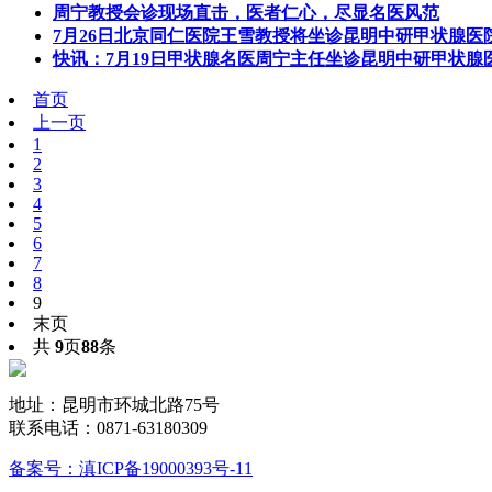
周宁教授会诊现场直击，医者仁心，尽显名医风范
7月26日北京同仁医院王雪教授将坐诊昆明中研甲状腺医
快讯：7月19日甲状腺名医周宁主任坐诊昆明中研甲状腺
首页
上一页
1
2
3
4
5
6
7
8
9
末页
共
9
页
88
条
地址：昆明市环城北路75号
联系电话：0871-63180309
备案号：滇ICP备19000393号-11